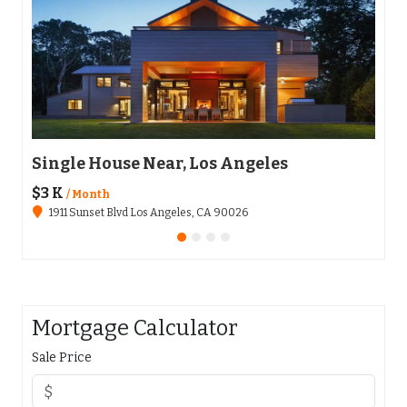
Single House Near, Los Angeles
Apa
$3 K
$136
/ Month
1911 Sunset Blvd Los Angeles, CA 90026
65
Mortgage Calculator
Sale Price