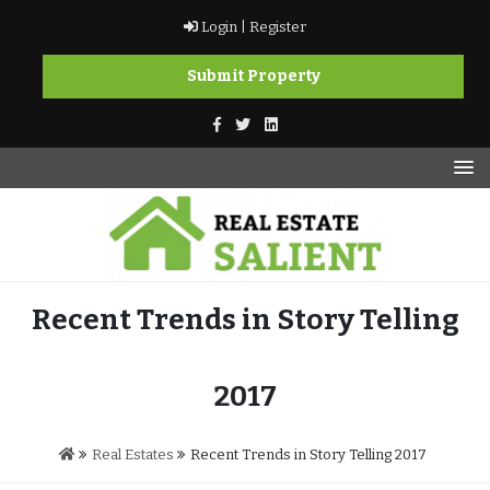
Skip
Login |
Register
to
content
Submit Property
vikramkashyap.ca
vikramkashyap.ca
Recent Trends in Story Telling
2017
Real Estates
Recent Trends in Story Telling 2017