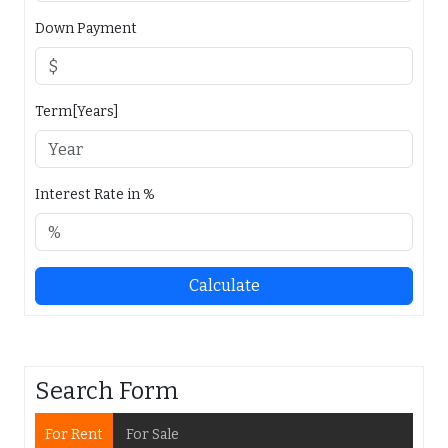
Down Payment
Term[Years]
Interest Rate in %
Calculate
Search Form
For Rent
For Sale