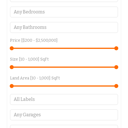
Price [
$200
-
$2,500,000
]
Size [
10
-
1,000
] SqFt
Land Area [
10
-
1,000
] SqFt