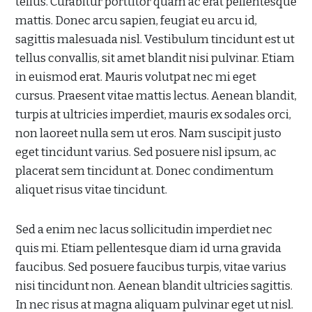
tellus. Curabitur porttitor quam ac erat pellentesque
mattis. Donec arcu sapien, feugiat eu arcu id,
sagittis malesuada nisl. Vestibulum tincidunt est ut
tellus convallis, sit amet blandit nisi pulvinar. Etiam
in euismod erat. Mauris volutpat nec mi eget
cursus. Praesent vitae mattis lectus. Aenean blandit,
turpis at ultricies imperdiet, mauris ex sodales orci,
non laoreet nulla sem ut eros. Nam suscipit justo
eget tincidunt varius. Sed posuere nisl ipsum, ac
placerat sem tincidunt at. Donec condimentum
aliquet risus vitae tincidunt.
Sed a enim nec lacus sollicitudin imperdiet nec
quis mi. Etiam pellentesque diam id urna gravida
faucibus. Sed posuere faucibus turpis, vitae varius
nisi tincidunt non. Aenean blandit ultricies sagittis.
In nec risus at magna aliquam pulvinar eget ut nisl.